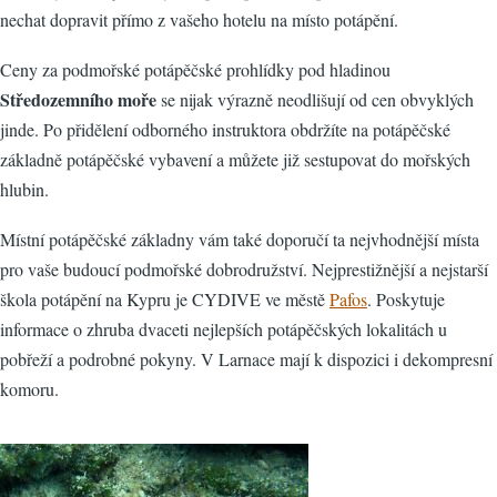
nechat dopravit přímo z vašeho hotelu na místo potápění.
Ceny za podmořské potápěčské prohlídky pod hladinou
Středozemního moře
se nijak výrazně neodlišují od cen obvyklých
jinde. Po přidělení odborného instruktora obdržíte na potápěčské
základně potápěčské vybavení a můžete již sestupovat do mořských
hlubin.
Místní potápěčské základny vám také doporučí ta nejvhodnější místa
pro vaše budoucí podmořské dobrodružství. Nejprestižnější a nejstarší
škola potápění na Kypru je CYDIVE ve městě
Pafos
. Poskytuje
informace o zhruba dvaceti nejlepších potápěčských lokalitách u
pobřeží a podrobné pokyny. V Larnace mají k dispozici i dekompresní
komoru.