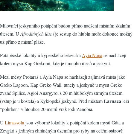
Milovníci jeskynního potápění budou přímo nadšeni místním skalním
útesem. U
Afroditiných lázní
je sestup do hlubin moře dokonce možný
už přímo z místní pláže.
Potápěčské lokality u kyperského letoviska
Ayia Napa
se nacházejí
kolem mysu Kap Grekomi, kde je i mnoho útesů a jeskyní.
Mezi městy Protaras a Ayia Napa se nacházejí zajímavá místa jako
Greko Lagoon, Kap Greko Wall, tunely a jeskyně u mysu Greko
zvané Spilies, Agioi Anargyroi s 20 m hlubokým strmým útesem
Larnaca
(vstup je u kostela) a Kyklopská jeskyně. Před městem
leží
"pohřben" v hloubce 20 metrů vrak lodi Zenobia.
U
Limassolu
jsou výborné lokality k potápění kolem mysů Gáta a
ostrově
Zevgári s jediným chráněným územím pro ryby na celém