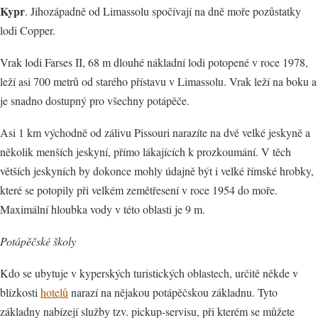
Kypr
. Jihozápadně od Limassolu spočívají na dně moře pozůstatky
lodi Copper.
Vrak lodi Farses II, 68 m dlouhé nákladní lodi potopené v roce 1978,
leží asi 700 metrů od starého přístavu v Limassolu. Vrak leží na boku a
je snadno dostupný pro všechny potápěče.
Asi 1 km východně od zálivu Pissouri narazíte na dvě velké jeskyně a
několik menších jeskyní, přímo lákajících k prozkoumání. V těch
větších jeskyních by dokonce mohly údajně být i velké římské hrobky,
které se potopily při velkém zemětřesení v roce 1954 do moře.
Maximální hloubka vody v této oblasti je 9 m.
Potápěčské školy
Kdo se ubytuje v kyperských turistických oblastech, určitě někde v
blízkosti
hotelů
narazí na nějakou potápěčskou základnu. Tyto
základny nabízejí služby tzv. pickup-servisu, při kterém se můžete